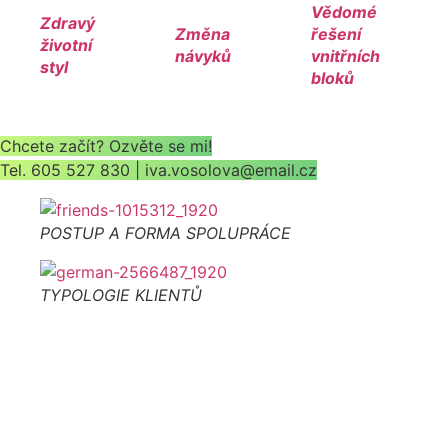
Vědomé
Zdravý
Změna
řešení
životní
návyků
vnitřních
styl
bloků
Chcete začít? Ozvěte se mi!
Tel. 605 527 830 | iva.vosolova@email.cz
POSTUP A FORMA SPOLUPRÁCE
TYPOLOGIE KLIENTŮ