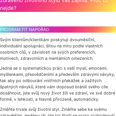
zdravého životního stylu vás zajímá. Proč to
nejde?
PROGRAM FIT NAPOŘÁD
Svým klientům/klientkám poskytuji dvouměsíční,
individuální spolupráci, šitou na míru podle vlastních
osobních cílů, v závislosti na svých preferencích,
motivech, zdravotních a mentálních omezeních.
Jedná se o systematickou práci s vaší myslí, emocemi,
myšlenkami, přesvědčeními a především zdravými návyky,
tak aby po odbourání vnitřních překážek a zažitých
špatných návyků, které vám doposud bránili svého cíle
dosáhnout, jste svůj nový život žili ve zdraví, ve své dobré
formě, v lehkosti, a hlavně přirozeně, automaticky.
Změňte trvale svůj životní styl. Změňte sebe ke svému
zdravějšími, lepšímu já! Jde to! Stačí se proto rozhodnout!