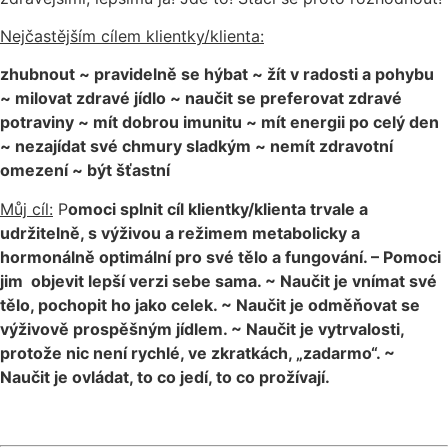
Nejčastějším cílem klientky/klienta:
zhubnout ~ pravidelně se hýbat ~ žít v radosti a pohybu
~ milovat zdravé jídlo ~ naučit se preferovat zdravé
potraviny ~ mít dobrou imunitu ~ mít energii po celý den
~ nezajídat své chmury sladkým ~ nemít zdravotní
omezení ~ být šťastní
Můj cíl:
P
omoci splnit cíl klientky/klienta trvale a
udržitelně, s výživou a režimem metabolicky a
hormonálně optimální pro své tělo a fungování. – Pomoci
jim objevit lepší verzi sebe sama. ~ Naučit je vnímat své
tělo, pochopit ho jako celek. ~ Naučit je odměňovat se
výživově prospěšným jídlem. ~ Naučit je vytrvalosti,
protože nic není rychlé, ve zkratkách, „zadarmo“. ~
Naučit je ovládat, to co jedí, to co prožívají.