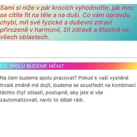
Sami si níže v pár krocích vyhodnoťte, jak moc
se cítíte fit na těle a na duši. Co vám opravdu
chybí, mít své fyzické a duševní zdraví
přirozeně v harmonii, žít zdravě a šťastně ve
všech oblastech.
CO SPOLU BUDEME MĚNIT
Na čem budeme spolu pracovat? Pokud k vaší vysněné
trvalé změně má dojít, budeme se soustředit na kombinaci
těchto čtyř oblastí, postupně, aby jste si vše
zautomatizovali, navíc to dělali rádi.