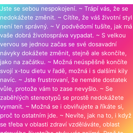
Jste se sebou nespokojení. ~ Trápí vás, že se
nedokážete změnit. ~ Cítíte, že váš životní styl
není ten správný. ~ V podvědomí tušíte, jak má
vaše dobrá životospráva vypadat. ~ S velkou
vervou se jednou začas se své dosavadní
návyky dokážete změnit, stejně ale skončíte,
jako na začátku. ~ Možná neúspěšně končíte
svojí x-tou dietu v řadě, možná i s dalšími kily
navíc. ~ Jste frustrovaní, že nemáte dostatek
vůle, protože vám to zase nevyšlo. ~ Se
zaběhlých stereotypů se prostě nedokážete
vymanit. ~ Možná se i obviňujete a říkáte si,
proč to ostatním jde. ~ Nevíte, jak na to, i když
se třeba v oblasti zdraví vzděláváte, oblast