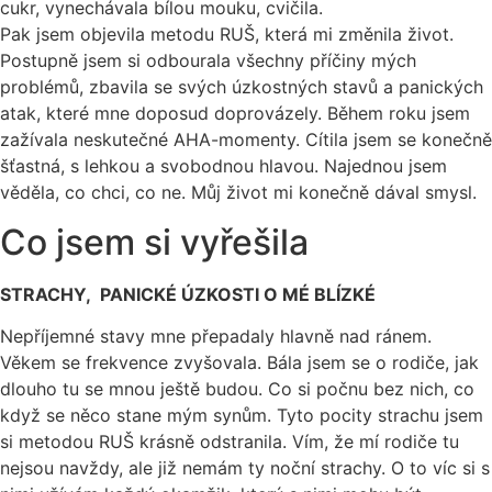
cukr, vynechávala bílou mouku, cvičila.
Pak jsem objevila metodu RUŠ, která mi změnila život.
Postupně jsem si odbourala všechny příčiny mých
problémů, zbavila se svých úzkostných stavů a panických
atak, které mne doposud doprovázely. Během roku jsem
zažívala neskutečné AHA-momenty. Cítila jsem se konečně
šťastná, s lehkou a svobodnou hlavou. Najednou jsem
věděla, co chci, co ne. Můj život mi konečně dával smysl.
Co jsem si vyřešila
STRACHY, PANICKÉ ÚZKOSTI O MÉ BLÍZKÉ
Nepříjemné stavy mne přepadaly hlavně nad ránem.
Věkem se frekvence zvyšovala. Bála jsem se o rodiče, jak
dlouho tu se mnou ještě budou. Co si počnu bez nich, co
když se něco stane mým synům. Tyto pocity strachu jsem
si metodou RUŠ krásně odstranila. Vím, že mí rodiče tu
nejsou navždy, ale již nemám ty noční strachy. O to víc si s