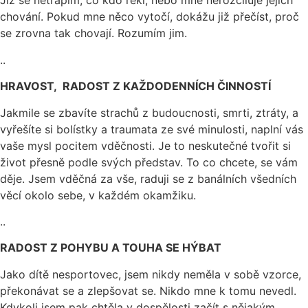
Již se netrápím, co kdo řekl, nebo mne nerozčiluje jejich
chování. Pokud mne něco vytočí, dokážu již přečíst, proč
se zrovna tak chovají. Rozumím jim.
..
HRAVOST, RADOST Z KAŽDODENNÍCH ČINNOSTÍ
Jakmile se zbavíte strachů z budoucnosti, smrti, ztráty, a
vyřešíte si bolístky a traumata ze své minulosti, naplní vás
vaše mysl pocitem vděčnosti. Je to neskutečné tvořit si
život přesně podle svých představ. To co chcete, se vám
děje. Jsem vděčná za vše, raduji se z banálních všedních
věcí okolo sebe, v každém okamžiku.
..
RADOST Z POHYBU A TOUHA SE HÝBAT
Jako dítě nesportovec, jsem nikdy neměla v sobě vzorce,
překonávat se a zlepšovat se. Nikdo mne k tomu nevedl.
Kdykoli jsem pak chtěla v dospělosti začít s nějakým