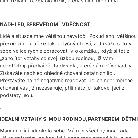
nimi užívám každý okamžik, který s nimi mohu být.
..
NADHLED, SEBEVĚDOMÍ, VDĚČNOST
Lidé a situace mne většinou nevytočí. Pokud ano, většinou
přesně vím, proč se tak dotyčný chová, a dokážu si to v
sobě velice rychle zpracovat. V okamžiku, když si totiž
„zahojíte“ vztahy se svoji úzkou rodinou, již vám
nepotřebují předvádět ta divadla, které vám dříve vadily.
Získáváte nadhled ohledně chování ostatních lidí.
Přestáváte na ně negativně reagovat. Jejich nepřiměřené
chování vás již nezasahuje, přijímáte je, takové, jací z
podstaty jsou.
..
IDEÁLNÍ VZTAHY S MOU RODINOU, PARTNEREM, DĚTMI
Mám milující lidi okolo sebe. Mám je všechny moc ráda.