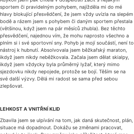
sportem či pravidelným pohybem, najížděla mi do mé
hlavy blokující přesvědčení, že jsem vždy uvízla na slepém
bodě a rázem jsem s pohybem či daným sportem přestala
(většinou, když jsem na pár měsíců zhubla). Bez těchto
přesvědčení, najednou vím, že mohu naprosto všechno a
plním si i své sportovní sny. Pohyb je mojí součástí, není to
nástroj k hubnutí. Absolvovala jsem běžkařský maraton,
ikdyž jsem nikdy neběžkovala. Začala jsem dělat skialpy,
ikdyž jsem vždycky byla průměrný lyžař, který mimo
sjezdovku nikdy nepojede, protože se bojí. Těším se na
své další výzvy. Dělá mi radost se sama před sebou
zlepšovat.
LEHKOST A VNITŘNÍ KLID
Zbavila jsem se ulpívání na tom, jak daná skutečnost, plán,
situace má dopadnout. Dokážu se změnami pracovat,