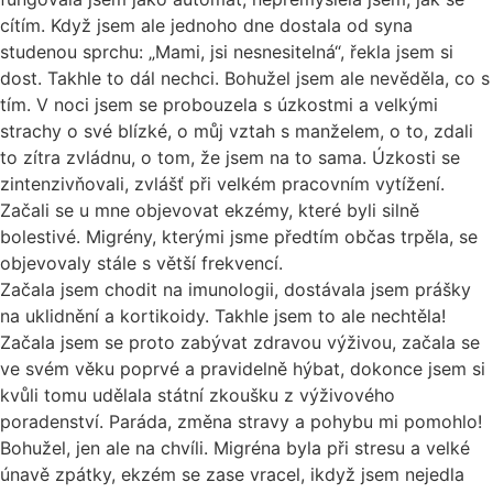
cítím. Když jsem ale jednoho dne dostala od syna
studenou sprchu: „Mami, jsi nesnesitelná“, řekla jsem si
dost. Takhle to dál nechci. Bohužel jsem ale nevěděla, co s
tím. V noci jsem se probouzela s úzkostmi a velkými
strachy o své blízké, o můj vztah s manželem, o to, zdali
to zítra zvládnu, o tom, že jsem na to sama. Úzkosti se
zintenzivňovali, zvlášť při velkém pracovním vytížení.
Začali se u mne objevovat ekzémy, které byli silně
bolestivé. Migrény, kterými jsme předtím občas trpěla, se
objevovaly stále s větší frekvencí.
Začala jsem chodit na imunologii, dostávala jsem prášky
na uklidnění a kortikoidy. Takhle jsem to ale nechtěla!
Začala jsem se proto zabývat zdravou výživou, začala se
ve svém věku poprvé a pravidelně hýbat, dokonce jsem si
kvůli tomu udělala státní zkoušku z výživového
poradenství. Paráda, změna stravy a pohybu mi pomohlo!
Bohužel, jen ale na chvíli. Migréna byla při stresu a velké
únavě zpátky, ekzém se zase vracel, ikdyž jsem nejedla