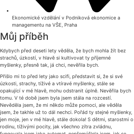
Ekonomické vzdělání v Podniková ekonomice a
managementu na VŠE, Praha
Můj příběh
Kdybych před deseti lety věděla, že bych mohla žít bez
strachů, úzkostí, v hlavě si kultivovat ty příjemné
myšlenky, přesně tak, já chci, nevěřila bych.
Přišlo mi to před lety jako scifi, představit si, že si své
úzkosti, strachy, tíživé a vtíravé myšlenky, stále se
opakující v mé hlavě, mohu odstranit úplně. Nevěřila bych
tomu. V té době jsem byla jsem stála na rozcestí.
Nevěděla jsem, že mi někdo může pomoci, ale věděla
jsem, že takhle už to dál nechci. Pořád ty stejné myšlenky,
jen moje, jen v mé hlavě, stále dokola! S dětmi, starostmi o
rodinu, tíživými pocity, jak všechno zítra zvládnu,
fungovala jsem jako automat, nepřemýšlela jsem, jak se