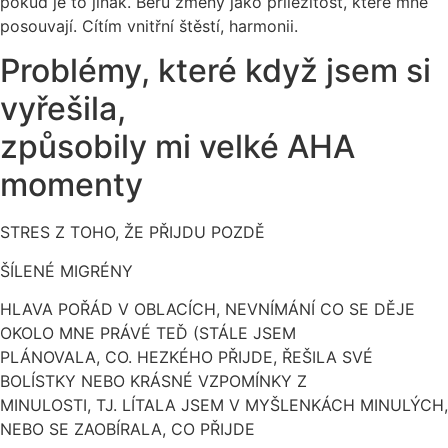
pokud je to jinak. Beru změny jako příležitost, které mne
posouvají. Cítím vnitřní štěstí, harmonii.
Problémy, které když jsem si
vyřešila,
způsobily mi velké AHA
momenty
STRES Z TOHO, ŽE PŘIJDU POZDĚ
ŠÍLENÉ MIGRÉNY
HLAVA POŘÁD V OBLACÍCH, NEVNÍMÁNÍ CO SE DĚJE
OKOLO MNE PRÁVÉ TEĎ (STÁLE JSEM
PLÁNOVALA, CO. HEZKÉHO PŘIJDE, ŘEŠILA SVÉ
BOLÍSTKY NEBO KRÁSNÉ VZPOMÍNKY Z
MINULOSTI, TJ. LÍTALA JSEM V MYŠLENKÁCH MINULÝCH,
NEBO SE ZAOBÍRALA, CO PŘIJDE