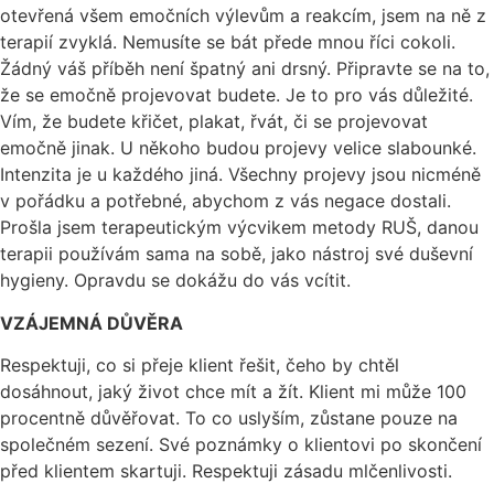
otevřená všem emočních výlevům a reakcím, jsem na ně z
terapií zvyklá. Nemusíte se bát přede mnou říci cokoli.
Žádný váš příběh není špatný ani drsný. Připravte se na to,
že se emočně projevovat budete. Je to pro vás důležité.
Vím, že budete křičet, plakat, řvát, či se projevovat
emočně jinak. U někoho budou projevy velice slabounké.
Intenzita je u každého jiná. Všechny projevy jsou nicméně
v pořádku a potřebné, abychom z vás negace dostali.
Prošla jsem terapeutickým výcvikem metody RUŠ, danou
terapii používám sama na sobě, jako nástroj své duševní
hygieny. Opravdu se dokážu do vás vcítit.
VZÁJEMNÁ DŮVĚRA
Respektuji, co si přeje klient řešit, čeho by chtěl
dosáhnout, jaký život chce mít a žít. Klient mi může 100
procentně důvěřovat. To co uslyším, zůstane pouze na
společném sezení. Své poznámky o klientovi po skončení
před klientem skartuji. Respektuji zásadu mlčenlivosti.