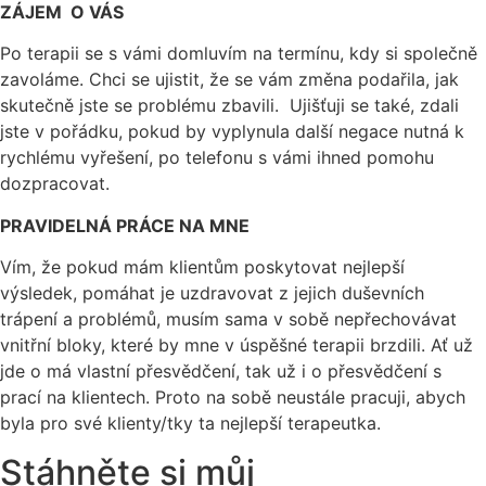
ZÁJEM O VÁS
Po terapii se s vámi domluvím na termínu, kdy si společně
zavoláme. Chci se ujistit, že se vám změna podařila, jak
skutečně jste se problému zbavili. Ujišťuji se také, zdali
jste v pořádku, pokud by vyplynula další negace nutná k
rychlému vyřešení, po telefonu s vámi ihned pomohu
dozpracovat.
PRAVIDELNÁ PRÁCE NA MNE
Vím, že pokud mám klientům poskytovat nejlepší
výsledek, pomáhat je uzdravovat z jejich duševních
trápení a problémů, musím sama v sobě nepřechovávat
vnitřní bloky, které by mne v úspěšné terapii brzdili. Ať už
jde o má vlastní přesvědčení, tak už i o přesvědčení s
prací na klientech. Proto na sobě neustále pracuji, abych
byla pro své klienty/tky ta nejlepší terapeutka.
Stáhněte si můj